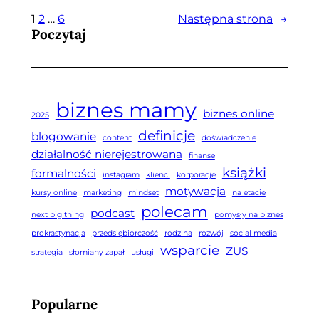
1
2
…
6
Następna strona
→
Poczytaj
biznes mamy
biznes online
2025
definicje
blogowanie
content
doświadczenie
działalność nierejestrowana
finanse
książki
formalności
instagram
klienci
korporacje
motywacja
kursy online
marketing
mindset
na etacie
polecam
podcast
next big thing
pomysły na biznes
prokrastynacja
przedsiębiorczość
rodzina
rozwój
social media
wsparcie
ZUS
strategia
słomiany zapał
usługi
Popularne