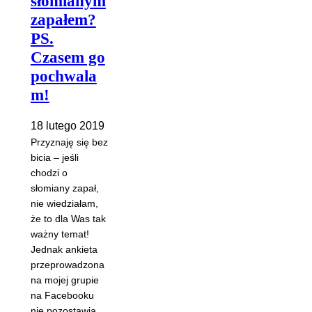
słomianym
zapałem?
PS.
Czasem go
pochwala
m!
18 lutego 2019
Przyznaję się bez
bicia – jeśli
chodzi o
słomiany zapał,
nie wiedziałam,
że to dla Was tak
ważny temat!
Jednak ankieta
przeprowadzona
na mojej grupie
na Facebooku
nie pozostawia