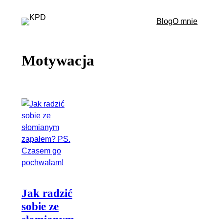
Przejdź
do
Blog
O mnie
treści
Motywacja
Jak radzić
sobie ze