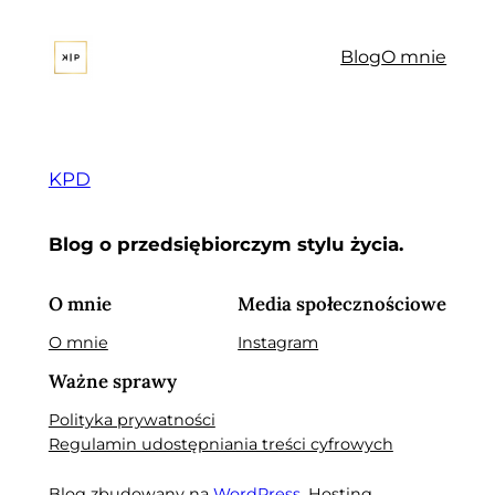
Przejdź
do
Blog
O mnie
treści
KPD
Blog o przedsiębiorczym stylu życia.
O mnie
Media społecznościowe
O mnie
Instagram
Ważne sprawy
Polityka prywatności
Regulamin udostępniania treści cyfrowych
Blog zbudowany na
WordPress
. Hosting