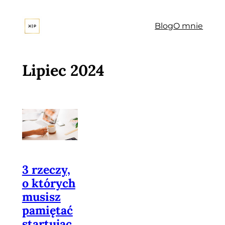
Przejdź
do
Blog
O mnie
treści
Lipiec 2024
3 rzeczy,
o których
musisz
pamiętać
startując