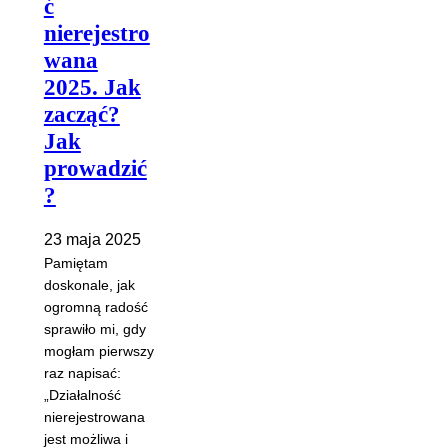
ć
nierejestro
wana
2025. Jak
zacząć?
Jak
prowadzić
?
23 maja 2025
Pamiętam
doskonale, jak
ogromną radość
sprawiło mi, gdy
mogłam pierwszy
raz napisać:
„Działalność
nierejestrowana
jest możliwa i