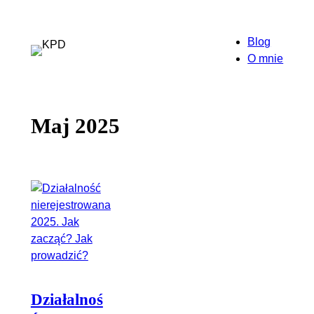
Przejdź
do
Blog
treści
O mnie
Maj 2025
Działalnoś