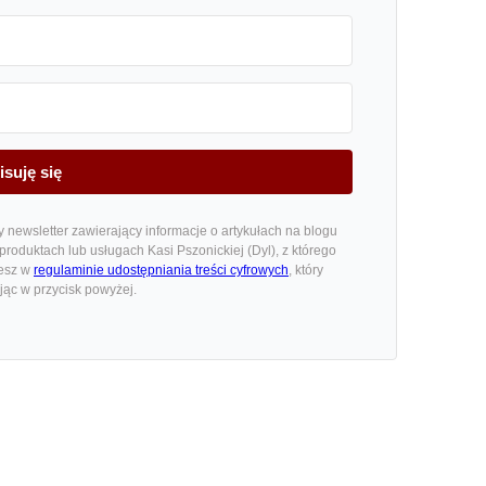
isuję się
ny newsletter zawierający informacje o artykułach na blogu
roduktach lub usługach Kasi Pszonickiej (Dyl), z którego
iesz w
regulaminie udostępniania treści cyfrowych
, który
ając w przycisk powyżej.