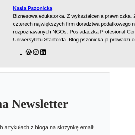
Kasia Pszonicka
Biznesowa edukatorka. Z wykształcenia prawniczka. 
czterech największych firm doradztwa podatkowego na
rozpoznawanych NGOs. Posiadaczka Profesional Certif
Uniwersytetu Stanforda. Blog pszonicka.pl prowadzi o
W
I
L
o
n
i
r
s
n
d
t
k
P
a
e
r
g
d
e
r
I
na Newsletter
s
a
n
s
m
 artykułach z bloga na skrzynkę email!