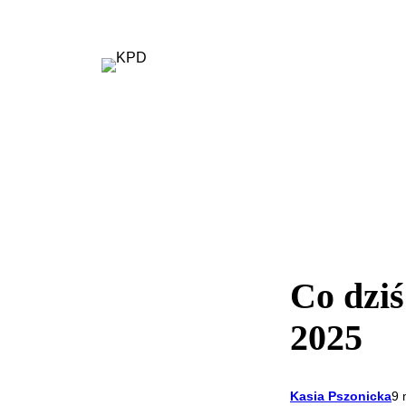
Przejdź
do
treści
Co dziś
2025
Kasia Pszonicka
9 