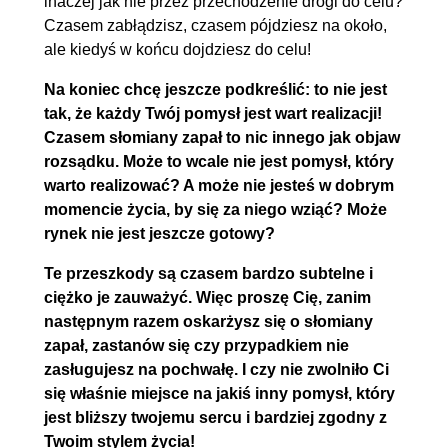
inaczej jak nie przez przechodzenie drogi do celu?
Czasem zabłądzisz, czasem pójdziesz na około,
ale kiedyś w końcu dojdziesz do celu!
Na koniec chcę jeszcze podkreślić: to nie jest
tak, że każdy Twój pomysł jest wart realizacji!
Czasem słomiany zapał to nic innego jak objaw
rozsądku. Może to wcale nie jest pomysł, który
warto realizować? A może nie jesteś w dobrym
momencie życia, by się za niego wziąć? Może
rynek nie jest jeszcze gotowy?
Te przeszkody są czasem bardzo subtelne i
ciężko je zauważyć. Więc proszę Cię, zanim
następnym razem oskarżysz się o słomiany
zapał, zastanów się czy przypadkiem nie
zasługujesz na pochwałę. I czy nie zwolniło Ci
się właśnie miejsce na jakiś inny pomysł, który
jest bliższy twojemu sercu i bardziej zgodny z
Twoim stylem życia!