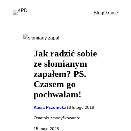
Przejdź
do
Blog
O mnie
treści
Jak radzić sobie
ze słomianym
zapałem? PS.
Czasem go
pochwalam!
Kasia Pszonicka
18 lutego 2019
Ostatnio zmodyfikowano:
15 maja 2025