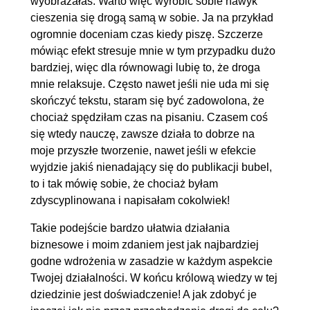
wyobrażałaś. Warto więc wyrobić sobie nawyk
cieszenia się drogą samą w sobie. Ja na przykład
ogromnie doceniam czas kiedy piszę. Szczerze
mówiąc efekt stresuje mnie w tym przypadku dużo
bardziej, więc dla równowagi lubię to, że droga
mnie relaksuje. Często nawet jeśli nie uda mi się
skończyć tekstu, staram się być zadowolona, że
chociaż spędziłam czas na pisaniu. Czasem coś
się wtedy nauczę, zawsze działa to dobrze na
moje przyszłe tworzenie, nawet jeśli w efekcie
wyjdzie jakiś nienadający się do publikacji bubel,
to i tak mówię sobie, że chociaż byłam
zdyscyplinowana i napisałam cokolwiek!
Takie podejście bardzo ułatwia działania
biznesowe i moim zdaniem jest jak najbardziej
godne wdrożenia w zasadzie w każdym aspekcie
Twojej działalności. W końcu królową wiedzy w tej
dziedzinie jest doświadczenie! A jak zdobyć je