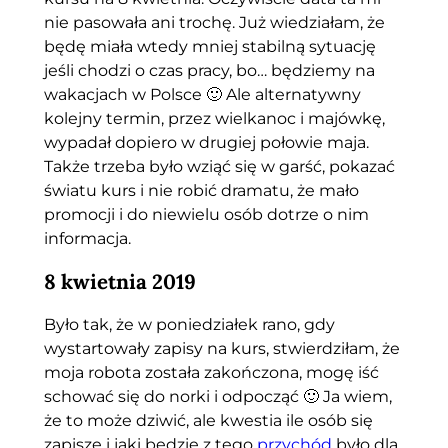
nie pasowała ani trochę. Już wiedziałam, że
będę miała wtedy mniej stabilną sytuację
jeśli chodzi o czas pracy, bo… będziemy na
wakacjach w Polsce 🙂 Ale alternatywny
kolejny termin, przez wielkanoc i majówkę,
wypadał dopiero w drugiej połowie maja.
Także trzeba było wziąć się w garść, pokazać
światu kurs i nie robić dramatu, że mało
promocji i do niewielu osób dotrze o nim
informacja.
8 kwietnia 2019
Było tak, że w poniedziałek rano, gdy
wystartowały zapisy na kurs, stwierdziłam, że
moja robota została zakończona, mogę iść
schować się do norki i odpocząć 🙂 Ja wiem,
że to może dziwić, ale kwestia ile osób się
zapisze i jaki będzie z tego
przychód
było dla