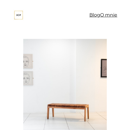
Przejdź
do
Blog
O mnie
treści