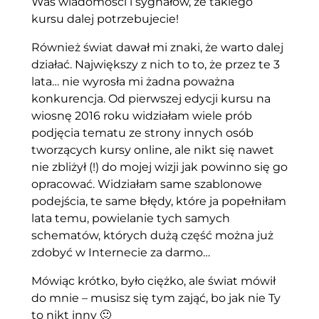
Was wiadomości i sygnałów, że takiego
kursu dalej potrzebujecie!
Również świat dawał mi znaki, że warto dalej
działać. Największy z nich to to, że przez te 3
lata… nie wyrosła mi żadna poważna
konkurencja. Od pierwszej edycji kursu na
wiosnę 2016 roku widziałam wiele prób
podjęcia tematu ze strony innych osób
tworzących kursy online, ale nikt się nawet
nie zbliżył (!) do mojej wizji jak powinno się go
opracować. Widziałam same szablonowe
podejścia, te same błędy, które ja popełniłam
lata temu, powielanie tych samych
schematów, których dużą część można już
zdobyć w Internecie za darmo…
Mówiąc krótko, było ciężko, ale świat mówił
do mnie – musisz się tym zająć, bo jak nie Ty
to nikt inny 🙂