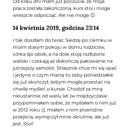
Od kilku dni mam już poczucie, że moja
praca została zakończona, kurs stoi i moge
wreszcie odpocząć. Ale nie mogę 🙂
14 kwietnia 2019, godzina 23:14
I tak doszłam do teraz. Siedzę po ciemku w
moim starym pokoju w domu rodziców,
córka śpi obok, a na dole stoją rozłożone
walizki i czekają aż dokończę pakowanie na
jutrzejszy samolot. Strasznie chce mi się spać
i jedyne o czym marzę to żeby poniedziałek
się już skończył, żebym mogła przestać na
chwilę myśleć o kursie. Chodził za mną
nieustannie od wielu lat (w międzyczasie
przypomniałam sobie, że myślałam o nim już
w 2012 roku :)), miałam z nim przeróżne
przejścia, wymęczył mnie okrutnie, ale już
jest. Stoi!