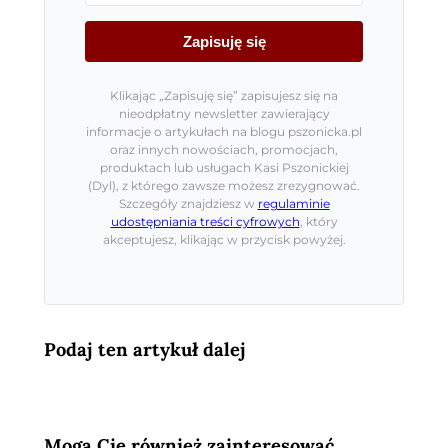
Zapisuję się
Klikając „Zapisuję się” zapisujesz się na
nieodpłatny newsletter zawierający
informacje o artykułach na blogu pszonicka.pl
oraz innych nowościach, promocjach,
produktach lub usługach Kasi Pszonickiej
(Dyl), z którego zawsze możesz zrezygnować.
Szczegóły znajdziesz w
regulaminie
udostępniania treści cyfrowych
, który
akceptujesz, klikając w przycisk powyżej.
Podaj ten artykuł dalej
Mogą Cię również zainteresować