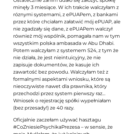
Ostatecznie zanim udało się założyć spółkę
minęły 3 miesiące. W ich trakcie walczyłam z
róznymi systemami, z ePUAPem, z bankami
przez które chciałam załatwić mój ePUAP, ale
nie zgadzały się dane, z ePUAPem walczył
również mój wspólnik, pomagała nam w tym
wszystkim polska ambasada w Abu Dhabi.
Potem walczyłam z systemem S24, z tym że
nie działa, że jest nieintuicyjny, że nie
zapisuje dokumentów, że kasuje ich
zawartość bez powodu. Walczyłam też z
formalnymi aspektami wniosku, które są
nieoczywiste nawet dla prawnika, który
przechodzi przez system pierwszy raz…
Wniosek o rejestrację spółki wypełniałam
(bez przesady!) ze 40 razy.
Oficjalnie zaczełam używać hasztagu
#CoZniesiePsychikaPrezesa – w sensie, że