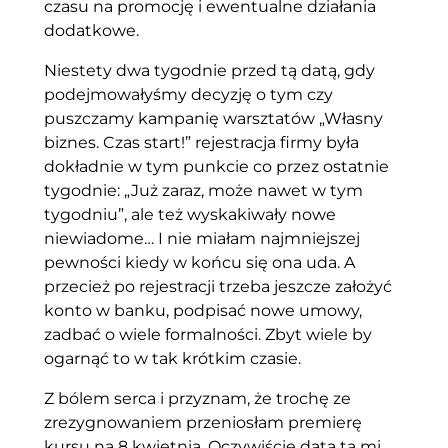
czasu na promocję i ewentualne działania
dodatkowe.
Niestety dwa tygodnie przed tą datą, gdy
podejmowałyśmy decyzję o tym czy
puszczamy kampanię warsztatów „Własny
biznes. Czas start!” rejestracja firmy była
dokładnie w tym punkcie co przez ostatnie
tygodnie: „Już zaraz, może nawet w tym
tygodniu”, ale też wyskakiwały nowe
niewiadome… I nie miałam najmniejszej
pewności kiedy w końcu się ona uda. A
przecież po rejestracji trzeba jeszcze założyć
konto w banku, podpisać nowe umowy,
zadbać o wiele formalności. Zbyt wiele by
ogarnąć to w tak krótkim czasie.
Z bólem serca i przyznam, że trochę ze
zrezygnowaniem przeniosłam premierę
kursu na 8 kwietnia. Oczywiście data ta mi