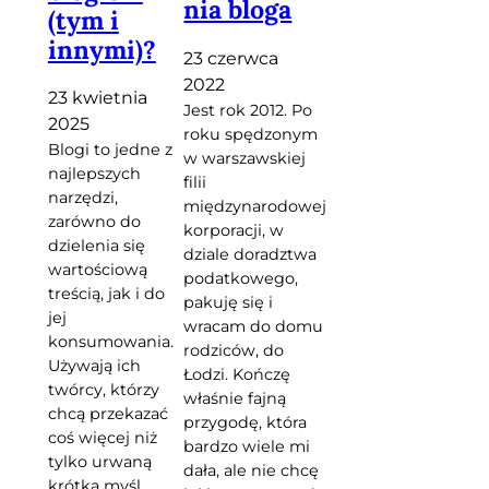
nia bloga
(tym i
innymi)?
23 czerwca
2022
23 kwietnia
Jest rok 2012. Po
2025
roku spędzonym
Blogi to jedne z
w warszawskiej
najlepszych
filii
narzędzi,
międzynarodowej
zarówno do
korporacji, w
dzielenia się
dziale doradztwa
wartościową
podatkowego,
treścią, jak i do
pakuję się i
jej
wracam do domu
konsumowania.
rodziców, do
Używają ich
Łodzi. Kończę
twórcy, którzy
właśnie fajną
chcą przekazać
przygodę, która
coś więcej niż
bardzo wiele mi
tylko urwaną
dała, ale nie chcę
krótką myśl,