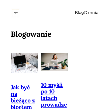
Przejdź
do
Blog
O mnie
treści
Blogowanie
10 myśli
Jak być
po 10
na
latach
bieżąco z
prowadze
blogiem