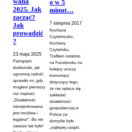
wana
o w 5
2025. Jak
minut…
zacząć?
7 sierpnia 2017
Jak
Kochana
prowadzić
Czytelniczko,
?
Kochany
Czytelniku,
23 maja 2025
Trafiłam ostatnio
Pamiętam
na Facebooku na
doskonale, jak
kolejny uroczy
ogromną radość
komentarz
sprawiło mi, gdy
dotyczący tego,
mogłam pierwszy
że nie opłaca się
raz napisać:
zakładać
„Działalność
działalności
nierejestrowana
gospodarczej w
jest możliwa i
Polsce (w
legalna!”. Bo nie
domyśle było
zawsze tak było!
„najlepiej usiąść,