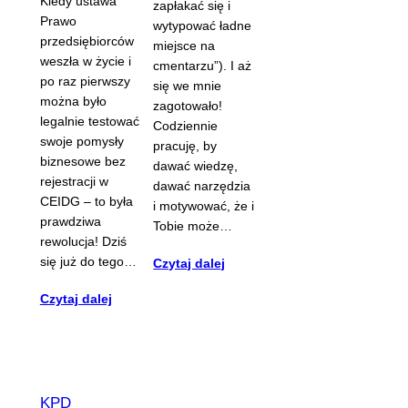
Kiedy ustawa
zapłakać się i
Prawo
wytypować ładne
przedsiębiorców
miejsce na
weszła w życie i
cmentarzu”). I aż
po raz pierwszy
się we mnie
można było
zagotowało!
legalnie testować
Codziennie
swoje pomysły
pracuję, by
biznesowe bez
dawać wiedzę,
rejestracji w
dawać narzędzia
CEIDG – to była
i motywować, że i
prawdziwa
Tobie może…
rewolucja! Dziś
się już do tego…
Czytaj dalej
Czytaj dalej
KPD