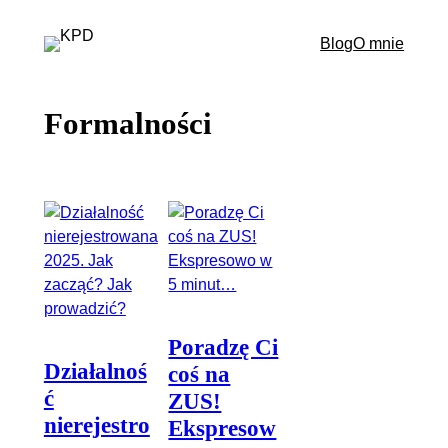
Przejdź
do
Blog
O mnie
treści
Formalności
Poradzę Ci
Działalnoś
coś na
ć
ZUS!
nierejestro
Ekspresow