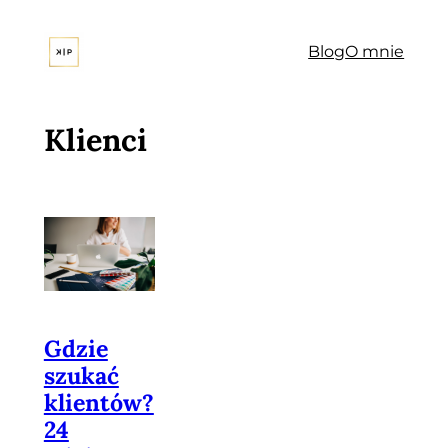
Przejdź
do
Blog
O mnie
treści
Klienci
Gdzie
szukać
klientów?
24