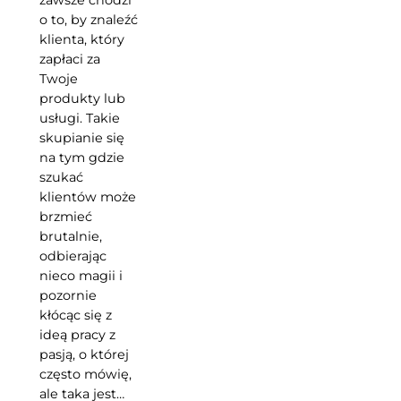
zawsze chodzi
o to, by znaleźć
klienta, który
zapłaci za
Twoje
produkty lub
usługi. Takie
skupianie się
na tym gdzie
szukać
klientów może
brzmieć
brutalnie,
odbierając
nieco magii i
pozornie
kłócąc się z
ideą pracy z
pasją, o której
często mówię,
ale taka jest…