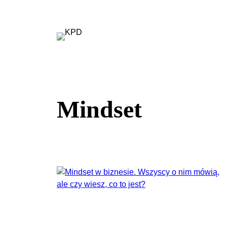
Przejdź
do
treści
Mindset