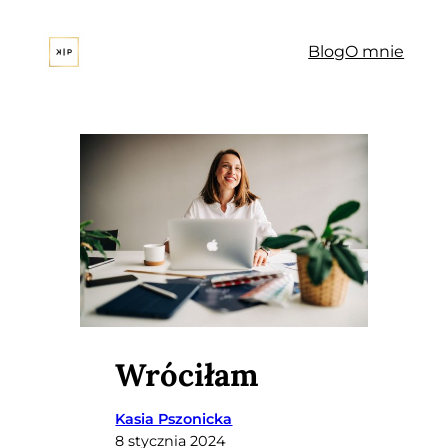
Przejdź
do
Blog
O mnie
treści
Wróciłam
Kasia Pszonicka
8 stycznia 2024