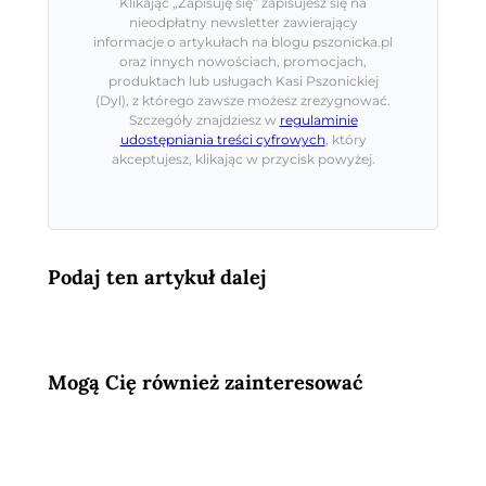
Klikając „Zapisuję się” zapisujesz się na
nieodpłatny newsletter zawierający
informacje o artykułach na blogu pszonicka.pl
oraz innych nowościach, promocjach,
produktach lub usługach Kasi Pszonickiej
(Dyl), z którego zawsze możesz zrezygnować.
Szczegóły znajdziesz w
regulaminie
udostępniania treści cyfrowych
, który
akceptujesz, klikając w przycisk powyżej.
Podaj ten artykuł dalej
Mogą Cię również zainteresować