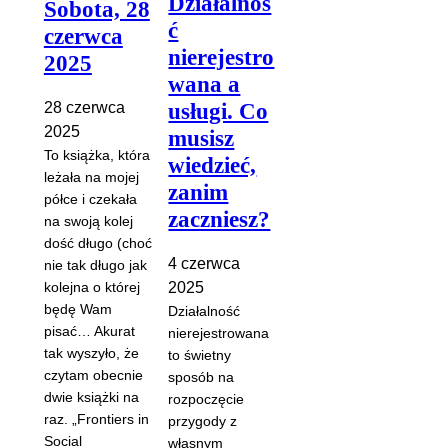
Działalnoś
Sobota, 28
ć
czerwca
nierejestro
2025
wana a
usługi. Co
28 czerwca
2025
musisz
To książka, która
wiedzieć,
leżała na mojej
zanim
półce i czekała
zaczniesz?
na swoją kolej
dość długo (choć
4 czerwca
nie tak długo jak
kolejna o której
2025
będę Wam
Działalność
pisać… Akurat
nierejestrowana
tak wyszyło, że
to świetny
czytam obecnie
sposób na
dwie książki na
rozpoczęcie
raz. „Frontiers in
przygody z
Social
własnym