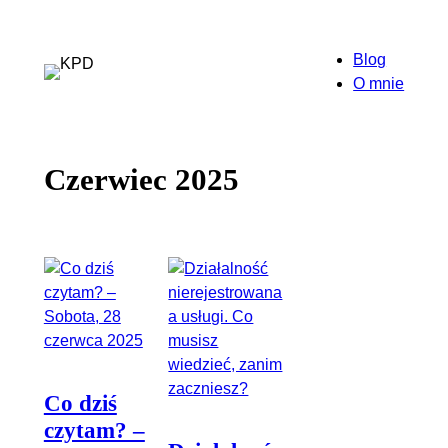
Przejdź
do
Blog
treści
O mnie
Czerwiec 2025
Co dziś
czytam? –