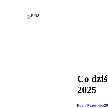
Przejdź
do
treści
Co dziś
2025
Kasia Pszonicka
28