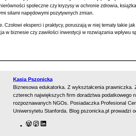
 nierówności społeczne czy kryzysy w ochronie zdrowia, książk
wymi siłami napędowymi pozytywnych zmian.
e. Czołowi eksperci i praktycy, poruszają w niej tematy takie 
a w biznesie czy zawiłości inwestycji w rozwiązania wpływu sp
Kasia Pszonicka
Biznesowa edukatorka. Z wykształcenia prawniczka. 
czterech największych firm doradztwa podatkowego na
rozpoznawanych NGOs. Posiadaczka Profesional Certif
Uniwersytetu Stanforda. Blog pszonicka.pl prowadzi o
W
I
L
o
n
i