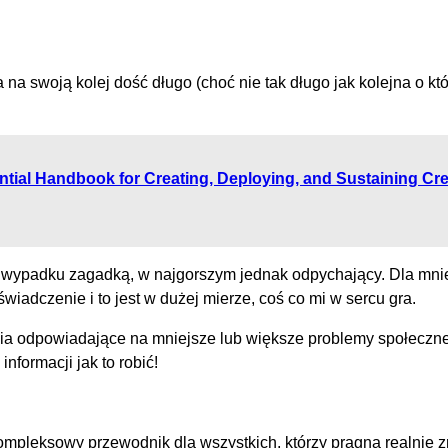
ła na swoją kolej dość długo (choć nie tak długo jak kolejna o 
ential Handbook for Creating, Deploying, and Sustaining Cr
wypadku zagadką, w najgorszym jednak odpychający. Dla mnie t
wiadczenie i to jest w dużej mierze, coś co mi w sercu gra.
ia odpowiadające na mniejsze lub większe problemy społeczne i
nformacji jak to robić!
 kompleksowy przewodnik dla wszystkich, którzy pragną realnie 