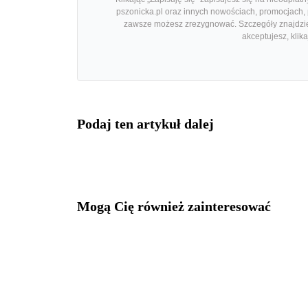
pszonicka.pl oraz innych nowościach, promocjach, p
zawsze możesz zrezygnować. Szczegóły znajdz
akceptujesz, klik
Podaj ten artykuł dalej
Mogą Cię również zainteresować