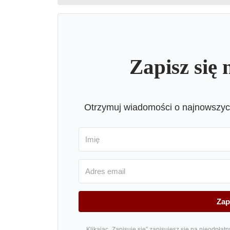
Zapisz się 
Otrzymuj wiadomości o najnowszych
Zap
Klikając „Zapisuję się” zapisujesz się na nieodpłat