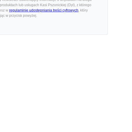
roduktach lub usługach Kasi Pszonickiej (Dyl), z którego
iesz w
regulaminie udostępniania treści cyfrowych
, który
ając w przycisk powyżej.