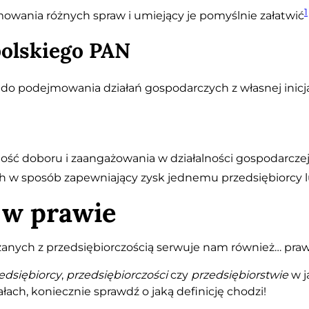
1
mowania różnych spraw i umiejący je pomyślnie załatwić
polskiego PAN
ć do podejmowania działań gospodarczych z własnej inic
ność doboru i zaangażowania w działalności gospodarcz
 w sposób zapewniający zysk jednemu przedsiębiorcy lu
 w prawie
anych z przedsiębiorczością serwuje nam również… prawo
edsiębiorcy
,
przedsiębiorczości
czy
przedsiębiorstwie
w j
ach, koniecznie sprawdź o jaką definicję chodzi!