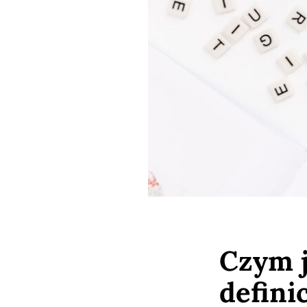
Czym j
defini