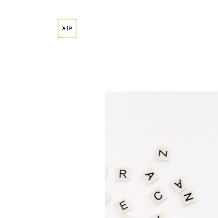
Przejdź
do
treści