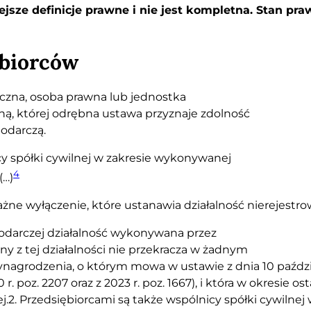
jsze definicje prawne i nie jest kompletna. Stan praw
ębiorców
izyczna, osoba prawna lub jednostka
ą, której odrębna ustawa przyznaje zdolność
odarczą.
cy spółki cywilnej w zakresie wykonywanej
4
(…)
e wyłączenie, które ustanawia działalność nierejestro
ospodarczej działalność wykonywana przez
ny z tej działalności nie przekracza w żadnym
agrodzenia, o którym mowa w ustawie z dnia 10 paździ
r. poz. 2207 oraz z 2023 r. poz. 1667), i która w okresie o
.2. Przedsiębiorcami są także wspólnicy spółki cywilne