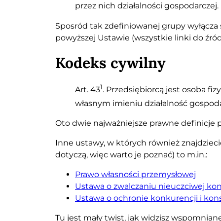
przez nich działalności gospodarczej. 
Sposród tak zdefiniowanej grupy wyłącza 
powyższej Ustawie (wszystkie linki do źród
Kodeks cywilny
1
Art. 43
. Przedsiębiorcą jest osoba fi
własnym imieniu działalność gospod
Oto dwie najważniejsze prawne definicje p
Inne ustawy, w których również znajdziecie
dotyczą, więc warto je poznać) to m.in.:
Prawo własności przemysłowej
Ustawa o zwalczaniu nieuczciwej kon
Ustawa o ochronie konkurencji i k
Tu jest mały twist, jak widzisz wspomnian