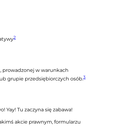
2
jatywy
ej, prowadzonej w warunkach
3
b grupie przedsiębiorczych osób.
! Yay! Tu zaczyna się zabawa!
akimś akcie prawnym, formularzu