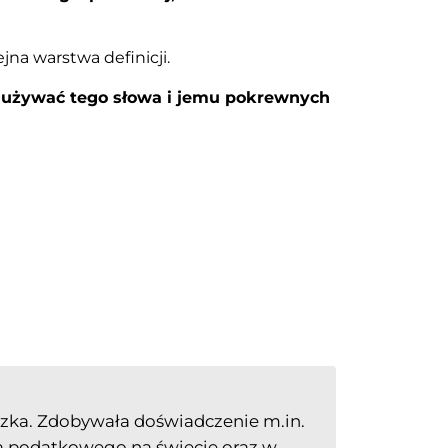
na warstwa definicji.
gą używać tego słowa i jemu pokrewnych
zka. Zdobywała doświadczenie m.in.
wa podatkowego na świecie oraz w