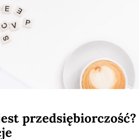
est przedsiębiorczość?
cje