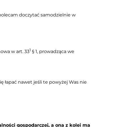
ż polecam doczytać samodzielnie w
1
mowa w art. 33
§ 1, prowadząca we
ię łapać nawet jeśli te powyżej Was nie
alności gospodarczej, a ona z kolei ma