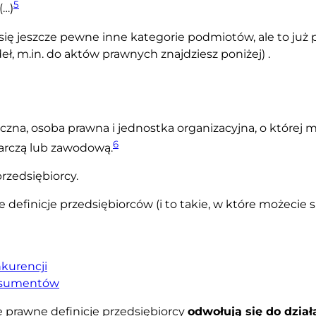
5
(…)
się jeszcze pewne inne kategorie podmiotów, ale to ju
eł, m.in. do aktów prawnych znajdziesz poniżej) .
zyczna, osoba prawna i jednostka organizacyjna, o której 
6
arczą lub zawodową.
rzedsiębiorcy.
 definicje przedsiębiorców (i to takie, w które możecie s
kurencji
onsumentów
e prawne definicje przedsiębiorcy
odwołują się do dział