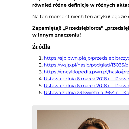
również różne definicje w różnych akta
Na ten moment niech ten artykuł będzie dl
Zapamiętaj! „Przedsiębiorca” „przedsię
w innym znaczeniu!
Źródła
https://sjp.pwn.pl/sjp/przedsiebiorcz
https://wsjp.pl/haslo/podglad/13035/
https://encyklopedia.pwn.pl/haslo/pr
Ustawa z dnia 6 marca 2018 r. – Praw
Ustawa z dnia 6 marca 2018 r. – Praw
Ustawa z dnia 23 kwietnia 1964 r. – K