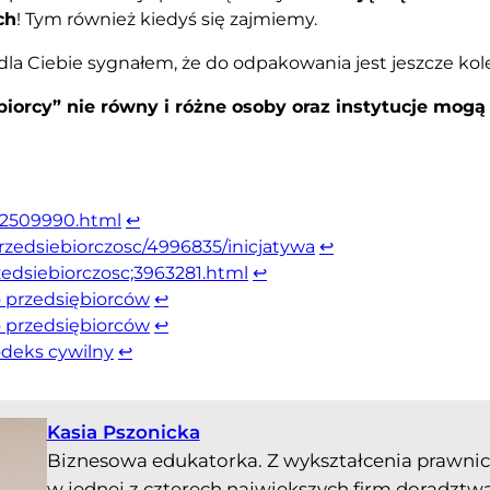
ch
! Tym również kiedyś się zajmiemy.
a Ciebie sygnałem, że do odpakowania jest jeszcze kolej
biorcy” nie równy i różne osoby oraz instytucje mo
y;2509990.html
↩︎
przedsiebiorczosc/4996835/inicjatywa
↩︎
zedsiebiorczosc;3963281.html
↩︎
o przedsiębiorców
↩︎
o przedsiębiorców
↩︎
odeks cywilny
↩︎
Kasia Pszonicka
Biznesowa edukatorka. Z wykształcenia prawnic
w jednej z czterech największych firm doradzt