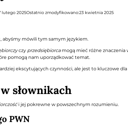
7 lutego 2025
Ostatnio zmodyfikowano:
23 kwietnia 2025
st, abyśmy mówili tym samym językiem.
ębiorczy
czy
przedsiębiorca
mogą mieć różne znaczenia w
, które pomogą nam uporządkować temat.
ardziej ekscytujących czynności, ale jest to kluczowe dl
 w słownikach
iorczość
i jej pokrewne w powszechnym rozumieniu.
ego PWN