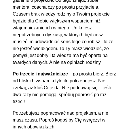
gadaniu o projekcie. Od tego znajdź sobie
mentora, coacha czy po prostu przyjaciela.
Czasem brak wiedzy rodziny o Twoim projekcie
będzie dla Ciebie większym wsparciem niż
wtajemniczanie ich w niego. Unikniesz
niepotrzebnych dyskusji, w których będziesz
musieć im udowadniać sens tego co robisz i to że
nie jesteś wielbłądem. To Ty masz wiedzieć, że
pomysł jest dobry i ta wiedza ma być oparta na
twardych danych. A nie na opiniach rodziny.
Po trzecie i najważniejsze
– po prostu bierz. Bierz
od bliskich wsparcia tyle ile potrzebujesz. Nie
czekaj, aż ktoś Ci je da. Nie poddawaj się – jeśli
dwa razy nie pomogą, spróbuj poprosić po raz
trzeci!
Potrzebujesz popracować nad projektem, a nie
masz czasu. Poproś kogoś by Cię wyręczył w
innych obowiązkach.