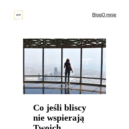
Przejdź
do
Blog
O mnie
treści
Co jeśli bliscy
nie wspierają
Twoich