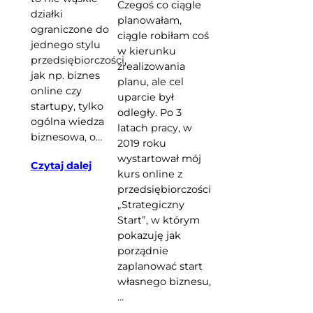
Czegoś co ciągle
działki
planowałam,
ograniczone do
ciągle robiłam coś
jednego stylu
w kierunku
przedsiębiorczości,
zrealizowania
jak np. biznes
planu, ale cel
online czy
uparcie był
startupy, tylko
odległy. Po 3
ogólna wiedza
latach pracy, w
biznesowa, o…
2019 roku
wystartował mój
Czytaj dalej
kurs online z
przedsiębiorczości
„Strategiczny
Start”, w którym
pokazuję jak
porządnie
zaplanować start
własnego biznesu,
…