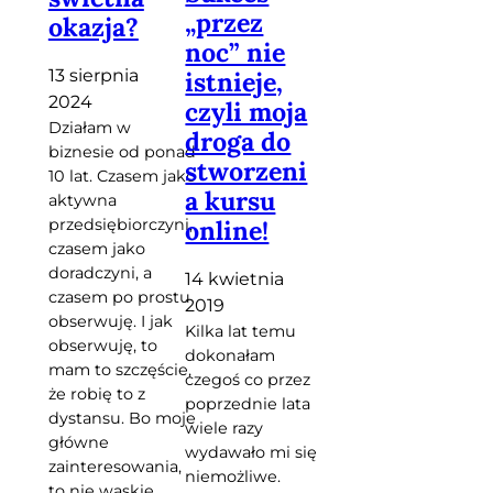
„przez
okazja?
noc” nie
13 sierpnia
istnieje,
2024
czyli moja
Działam w
droga do
biznesie od ponad
stworzeni
10 lat. Czasem jako
a kursu
aktywna
online!
przedsiębiorczyni,
czasem jako
doradczyni, a
14 kwietnia
czasem po prostu
2019
obserwuję. I jak
Kilka lat temu
obserwuję, to
dokonałam
mam to szczęście,
czegoś co przez
że robię to z
poprzednie lata
dystansu. Bo moje
wiele razy
główne
wydawało mi się
zainteresowania,
niemożliwe.
to nie wąskie