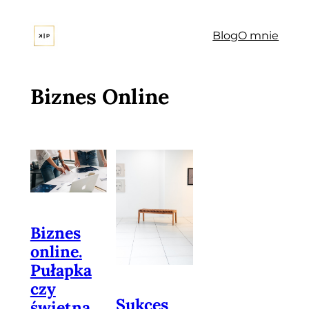
Przejdź
do
Blog
O mnie
treści
Biznes Online
Biznes
online.
Pułapka
czy
Sukces
świetna