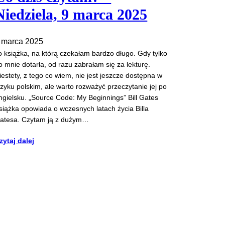
Niedziela, 9 marca 2025
 marca 2025
o książka, na którą czekałam bardzo długo. Gdy tylko
o mnie dotarła, od razu zabrałam się za lekturę.
iestety, z tego co wiem, nie jest jeszcze dostępna w
ęzyku polskim, ale warto rozważyć przeczytanie jej po
ngielsku. „Source Code: My Beginnings” Bill Gates
siążka opowiada o wczesnych latach życia Billa
atesa. Czytam ją z dużym…
zytaj dalej