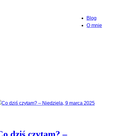
Blog
O mnie
Co dziś czytam? –