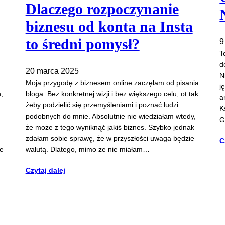
Dlaczego rozpoczynanie
biznesu od konta na Insta
to średni pomysł?
9
T
d
20 marca 2025
N
Moja przygodę z biznesem online zaczęłam od pisania
j
,
bloga. Bez konkretnej wizji i bez większego celu, ot tak
a
żeby podzielić się przemyśleniami i poznać ludzi
K
–
podobnych do mnie. Absolutnie nie wiedziałam wtedy,
G
że może z tego wyniknąć jakiś biznes. Szybko jednak
zdałam sobie sprawę, że w przyszłości uwaga będzie
C
że
walutą. Dlatego, mimo że nie miałam…
Czytaj dalej