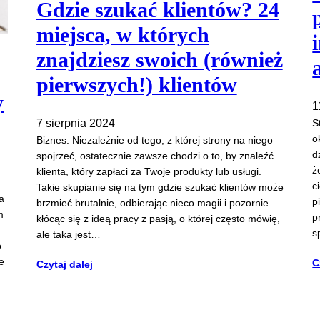
Gdzie szukać klientów? 24
miejsca, w których
znajdziesz swoich (również
pierwszych!) klientów
y
1
7 sierpnia 2024
S
o
Biznes. Niezależnie od tego, z której strony na niego
d
spojrzeć, ostatecznie zawsze chodzi o to, by znaleźć
ż
klienta, który zapłaci za Twoje produkty lub usługi.
c
Takie skupianie się na tym gdzie szukać klientów może
a
p
brzmieć brutalnie, odbierając nieco magii i pozornie
m
p
kłócąc się z ideą pracy z pasją, o której często mówię,
s
ale taka jest…
o
e
C
Czytaj dalej