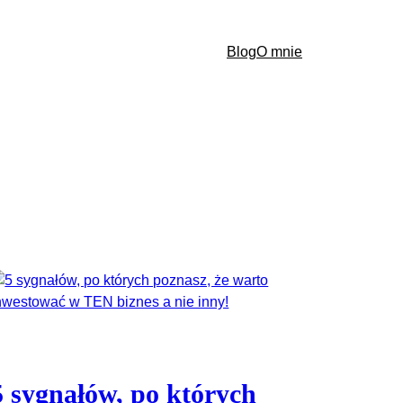
Blog
O mnie
5 sygnałów, po których