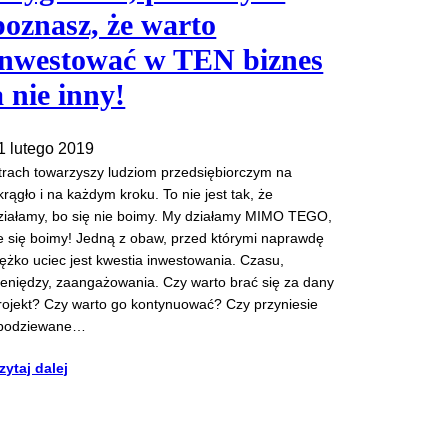
poznasz, że warto
inwestować w TEN biznes
a nie inny!
1 lutego 2019
trach towarzyszy ludziom przedsiębiorczym na
krągło i na każdym kroku. To nie jest tak, że
ziałamy, bo się nie boimy. My działamy MIMO TEGO,
e się boimy! Jedną z obaw, przed którymi naprawdę
iężko uciec jest kwestia inwestowania. Czasu,
ieniędzy, zaangażowania. Czy warto brać się za dany
rojekt? Czy warto go kontynuować? Czy przyniesie
podziewane…
zytaj dalej