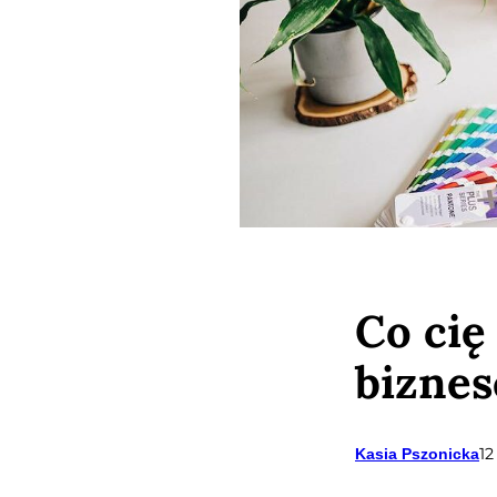
Co cię
biznes
12
Kasia Pszonicka