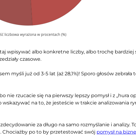
taj wpisywać albo konkretne liczby, albo trochę bardziej s
zedziały czasowe.
m myśli już od 3-5 lat (aż 28,1%)! Sporo głosów zebrała t
 bo nie rzucacie się na pierwszy lepszy pomysł i z „hura
 wskazywać na to, że jesteście w trakcie analizowania r
to zdecydowanie za długo na samo rozmyślanie i analizy. 
ma. Chociażby po to by przetestować swój
pomysł na bizn