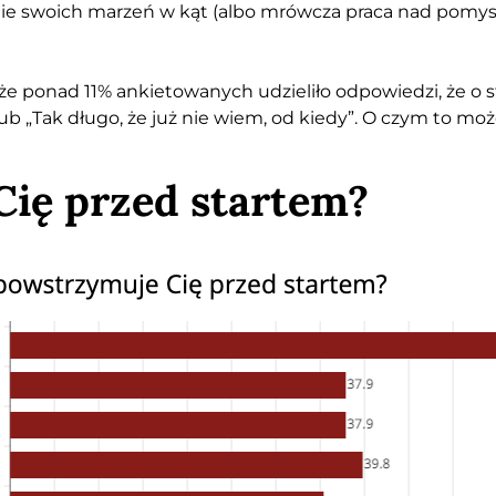
nie swoich marzeń w kąt (albo mrówcza praca nad pomys
 że ponad 11% ankietowanych udzieliło odpowiedzi, że o 
b „Tak długo, że już nie wiem, od kiedy”. O czym to mo
ię przed startem?