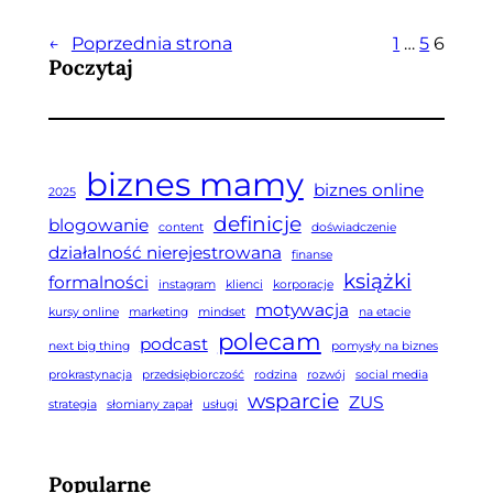
←
Poprzednia strona
1
…
5
6
Poczytaj
biznes mamy
biznes online
2025
definicje
blogowanie
content
doświadczenie
działalność nierejestrowana
finanse
książki
formalności
instagram
klienci
korporacje
motywacja
kursy online
marketing
mindset
na etacie
polecam
podcast
next big thing
pomysły na biznes
prokrastynacja
przedsiębiorczość
rodzina
rozwój
social media
wsparcie
ZUS
strategia
słomiany zapał
usługi
Popularne